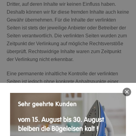
Dritter, auf deren Inhalte wir keinen Einfluss haben.
Deshalb können wir für diese fremden Inhalte auch keine
Gewähr übernehmen. Für die Inhalte der verlinkten
Seiten ist stets der jeweilige Anbieter oder Betreiber der
Seiten verantwortlich. Die verlinkten Seiten wurden zum
Zeitpunkt der Verlinkung auf mögliche Rechtsverstöße
überprüft. Rechtswidrige Inhalte waren zum Zeitpunkt
der Verlinkung nicht erkennbar.
Eine permanente inhaltliche Kontrolle der verlinkten
Seiten ist jedoch ohne konkrete Anhaltspunkte einer
Rechtsverletzung nicht zumutbar. Bei Bekanntwerden
von Rechtsverletzungen werden wir derartige Links
umgehend entfernen.
URHEBERRECHT
Die durch die Seitenbetreiber erstellten Inhalte und