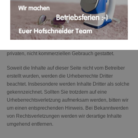
Werke auf diesen Seiten unterliegen dem deutschen
Urheberrecht. Die Vervielfältigung, Bearbeitung,
Verbreitung und jede Art der Verwertung außerhalb der
Grenzen des Urheberrechtes bedürfen der schriftlichen
Zustimmung des jeweiligen Autors bzw. Erstellers.
Downloads und Kopien dieser Seite sind nur für den
privaten, nicht kommerziellen Gebrauch gestattet.
Soweit die Inhalte auf dieser Seite nicht vom Betreiber
erstellt wurden, werden die Urheberrechte Dritter
beachtet. Insbesondere werden Inhalte Dritter als solche
gekennzeichnet. Sollten Sie trotzdem auf eine
Urheberrechtsverletzung aufmerksam werden, bitten wir
um einen entsprechenden Hinweis. Bei Bekanntwerden
von Rechtsverletzungen werden wir derartige Inhalte
umgehend entfernen.